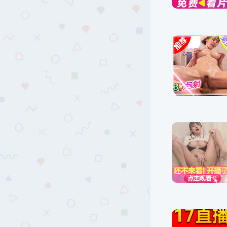
通知公告
More
2024
06-18
国产色情 诚聘海内外优秀人才
2024
05-17
国产色情 2025年度博士后招聘公告
2025
05-27
“传感器”项目竞选结果公告