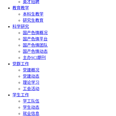
英才招聘
教育教学
本科生教学
研究生教育
科学研究
国产色情概况
国产色情平台
国产色情团队
国产色情动态
主办SCI期刊
党群工作
党建概况
党建动态
理论学习
工会活动
学生工作
学工队伍
学生动态
就业信息