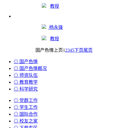
教授
杨永锋
教授
国产色情
上页
1
2
3
4
5
下页
尾页
◎ 国产色情
◎ 国产色情概况
◎ 师资队伍
◎ 教育教学
◎ 科学研究
◎ 党群工作
◎ 学生工作
◎ 国际合作
◎ 校友之家
◎ 下载专区