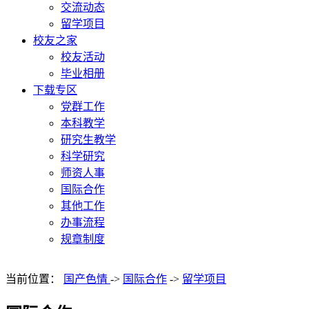
交流动态
留学项目
校友之家
校友活动
毕业相册
下载专区
党群工作
本科教学
研究生教学
科学研究
师资人事
国际合作
其他工作
办事流程
规章制度
当前位置：
国产色情
->
国际合作
->
留学项目