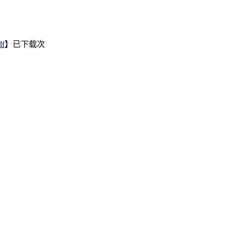
f
】已下载
次