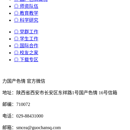
◎ 师资队伍
◎ 教育教学
◎ 科学研究
◎ 党群工作
◎ 学生工作
◎ 国际合作
◎ 校友之家
◎ 下载专区
力国产色情 官方微信
地址：陕西省西安市长安区东祥路1号国产色情 16号信箱
邮编：710072
电话：029-88431000
邮箱：
smcea@guochansq.com