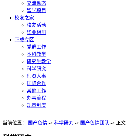
交流动态
留学项目
校友之家
校友活动
毕业相册
下载专区
党群工作
本科教学
研究生教学
科学研究
师资人事
国际合作
其他工作
办事流程
规章制度
当前位置：
国产色情
->
科学研究
->
国产色情团队
->
正文