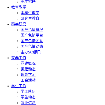
英才招聘
教育教学
本科生教学
研究生教育
科学研究
国产色情概况
国产色情平台
国产色情团队
国产色情动态
主办SCI期刊
党群工作
党建概况
党建动态
理论学习
工会活动
学生工作
学工队伍
学生动态
就业信息