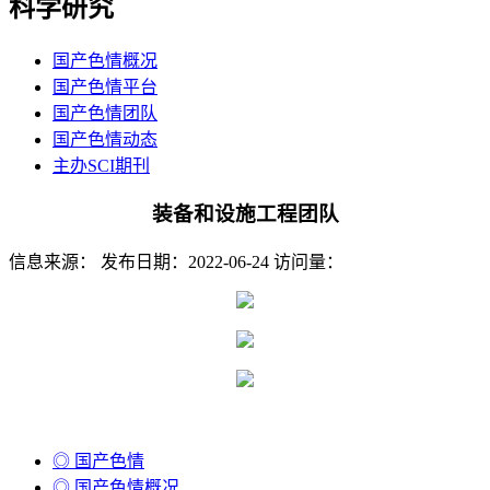
科学研究
国产色情概况
国产色情平台
国产色情团队
国产色情动态
主办SCI期刊
装备和设施工程团队
信息来源：
发布日期：2022-06-24
访问量：
◎ 国产色情
◎ 国产色情概况