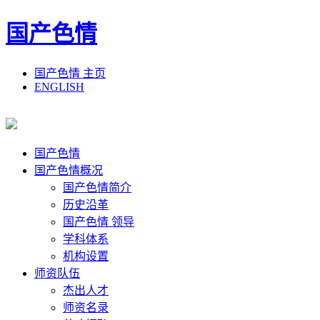
国产色情
国产色情 主页
ENGLISH
国产色情
国产色情概况
国产色情简介
历史沿革
国产色情 领导
学科体系
机构设置
师资队伍
杰出人才
师资名录