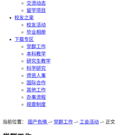
交流动态
留学项目
校友之家
校友活动
毕业相册
下载专区
党群工作
本科教学
研究生教学
科学研究
师资人事
国际合作
其他工作
办事流程
规章制度
当前位置：
国产色情
->
党群工作
->
工会活动
->
正文