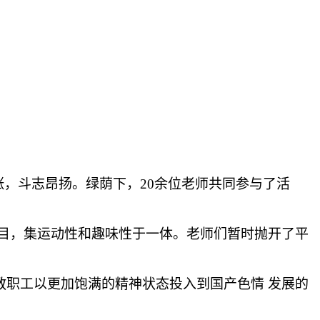
涨，斗志昂扬。绿荫下，
20
余位老师共同参与了活
目，集运动性和趣味性于一体。老师们暂时抛开了平
教职工以更加饱满的精神状态投入到国产色情 发展的