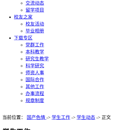
交流动态
留学项目
校友之家
校友活动
毕业相册
下载专区
党群工作
本科教学
研究生教学
科学研究
师资人事
国际合作
其他工作
办事流程
规章制度
当前位置：
国产色情
->
学生工作
->
学生动态
->
正文