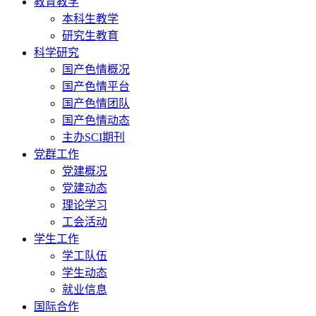
教育教学
本科生教学
研究生教育
科学研究
国产色情概况
国产色情平台
国产色情团队
国产色情动态
主办SCI期刊
党群工作
党建概况
党建动态
理论学习
工会活动
学生工作
学工队伍
学生动态
就业信息
国际合作