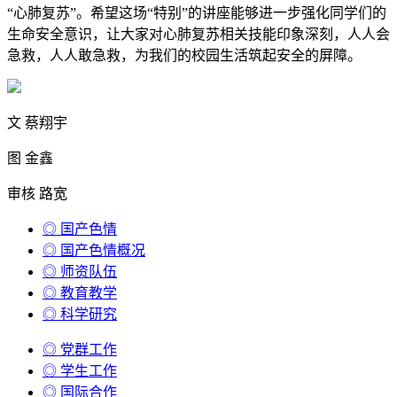
“心肺复苏”。希望这场“特别”的讲座能够进一步强化同学们的
生命安全意识，让大家对心肺复苏相关技能印象深刻，人人会
急救，人人敢急救，为我们的校园生活筑起安全的屏障。
文 蔡翔宇
图 金鑫
审核 路宽
◎ 国产色情
◎ 国产色情概况
◎ 师资队伍
◎ 教育教学
◎ 科学研究
◎ 党群工作
◎ 学生工作
◎ 国际合作