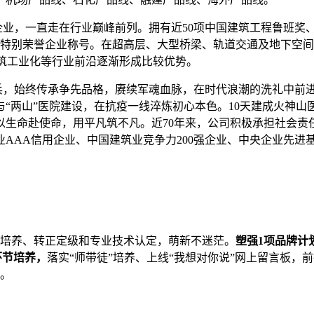
业，一直走在行业巅峰前列。拥有近50项中国建筑工程鲁班奖、中
程特别荣誉企业称号。在超高层、大型桥梁、轨道交通及地下空间
建筑工业化等行业前沿逐渐形成比较优势。
，始终传承争先品格，赓续军魂血脉，在时代浪潮的洗礼中前进。
两山”医院建设，在抗疫一线淬炼初心本色。10天建成火神山医院
以生命赴使命，用平凡筑不凡。近70年来，公司积极承担社会责
AAA信用企业、中国建筑业竞争力200强企业、中央企业先进
培养、转正定级和专业技术认定，萌新不迷茫。
塑强
1项品牌计
环节培养，
落实“师带徒”培养、上线“我想对你说”网上留言板，
能。