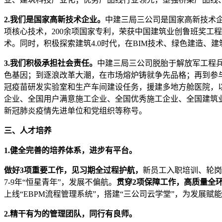
2.
我们是国家
高新技术
企业
。
中建三局三公司是国家高新技术企
项核心技术，200余项国家专利，荣获中国建筑业创鲁班奖工
术。同时，积极探索建筑4.0时代，在BIM技术、绿色建造、
3.
我们积极承担社会责任
。
中建三局三公司脱胎于解放军工程兵
色基因；到逐浪改革大潮，在市场熔炉铸就争先品格；再到参与“
冠疫苗研发实验室和生产车间建设任务，援建多地方舱医院，
企业、全国用户满意施工企业、全国优秀施工企业、全国建筑业
新冠肺炎疫情先进单位和党组织等称号。
三
、人才培养
1.健全完善的培养体系，
进步
有平台。
做好
3项重要工作，见习期全过程护航，
新员工入职培训、轮岗
7-9年“恒星青年”，发展不偏航。
贯穿2项保障工作，高质量全
上线“EBPM流程管理系统”，搭建“三公司云学堂”，为发展赋
2.精干有为的管理团队，同行有良师。