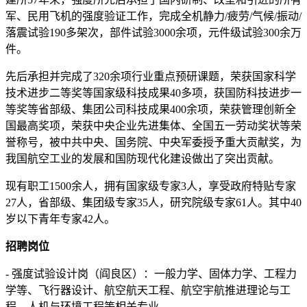
军、民用飞机的强度验证工作，完成全机静力/疲劳/气候/振动/
落震试验190多架次，部件试验3000余项，元件级试验300余万
件。
先后承担并完成了320余项行业重点预研课题，荣获国家科学
技术进步二等奖等国家级科技成果40多项，获国防科技进步一
等奖等省部级、集团公司科技成果400余项，荣获管理创新全
国最高奖项，荣获中央企业先进集体、全国五一劳动奖状等荣
誉称号，被中共中央、国务院、中央军委授予重大贡献奖，为
我国航空工业的发展和国防现代化建设做出了突出贡献。
现有职工1500余人，拥有国家级专家3人，享受政府特贴专家
27人，省部级、集团级专家35人，研究院级专家61人。其中40
岁以下青年专家42人。
招聘岗位
- 强度试验设计岗（阎良区）：一般力学、固体力学、工程力
学等、飞行器设计、航空航天工程、航空宇航推进理论与工
程、人机与环境工程等相关专业