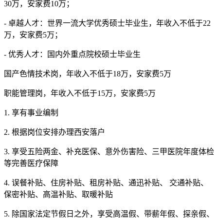
30万，安家费10万；
- 卓越人才：世界一流大学优秀硕士毕业生，年收入不低于22
万，安家费5万；
- 优秀人才：国内外重点院校硕士毕业生
国产色情技术岗，年收入不低于18万，安家费5万
职能管理岗，年收入不低于15万，安家费5万
1. 享有事业编制
2. 根据岗位安排办理西安落户
3. 享受五险两金、补充医保、意外伤害险、三甲医院年度体检
等完善医疗保障
4. 误餐补贴、住房补贴、租房补贴、通迅补贴、 交通补贴、
保密补贴、高温补贴、取暖补贴
5. 除国家法定节假日之外，享受高温假、带薪年假、探亲假、