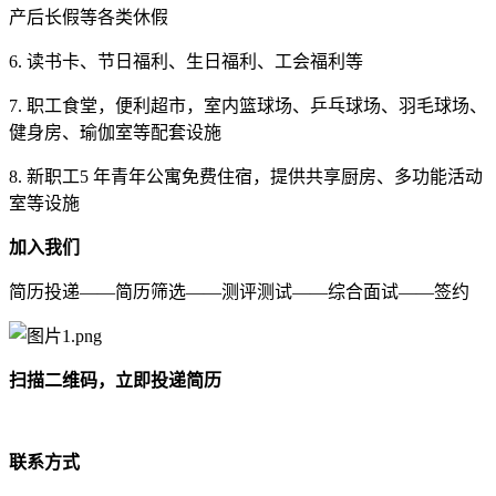
产后长假等各类休假
6. 读书卡、节日福利、生日福利、工会福利等
7. 职工食堂，便利超市，室内篮球场、乒乓球场、羽毛球场、
健身房、瑜伽室等配套设施
8. 新职工5 年青年公寓免费住宿，提供共享厨房、多功能活动
室等设施
加入我们
简历投递——简历筛选——测评测试——综合面试——签约
扫描二维码，立即投递简历
联系方式