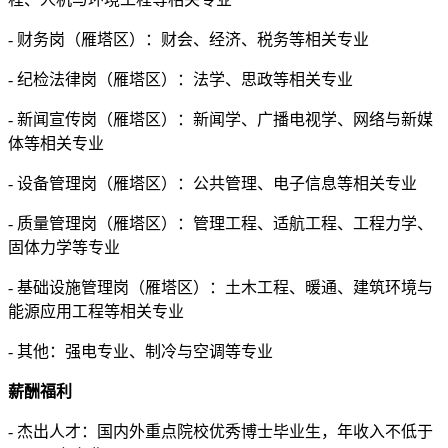
- 财务岗（雁塔区）：财会、经济、税务等相关专业
- 纪检法律岗（雁塔区）：法学、思政等相关专业
- 新闻宣传岗（雁塔区）：新闻学、广播电视学、网络与新媒
体等相关专业
- 设备管理岗（雁塔区）：公共管理、电子信息等相关专业
- 质量管理岗（雁塔区）：管理工程、适航工程、工程力学、
固体力学等专业
- 基础设施管理岗（雁塔区）：土木工程、暖通、建筑环境与
能源应用工程等相关专业
- 其他：强电专业、制冷与空调等专业
薪酬福利
- 杰出人才：国内外重点院校优秀博士毕业生，年收入不低于